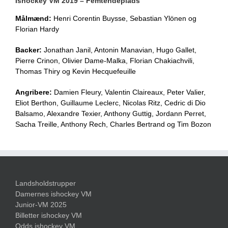
Ishockey VM 2019 – Femtendeplads
Målmænd:
Henri Corentin Buysse, Sebastian Ylönen og
Florian Hardy
Backer:
Jonathan Janil, Antonin Manavian, Hugo Gallet,
Pierre Crinon, Olivier Dame-Malka, Florian Chakiachvili,
Thomas Thiry og Kevin Hecquefeuille
Angribere:
Damien Fleury, Valentin Claireaux, Peter Valier,
Eliot Berthon, Guillaume Leclerc, Nicolas Ritz, Cedric di Dio
Balsamo, Alexandre Texier, Anthony Guttig, Jordann Perret,
Sacha Treille, Anthony Rech, Charles Bertrand og Tim Bozon
Landsholdstrupper
Damernes ishockey VM
Junior-VM 2025
Billetter ishockey VM
Odds ishockey VM