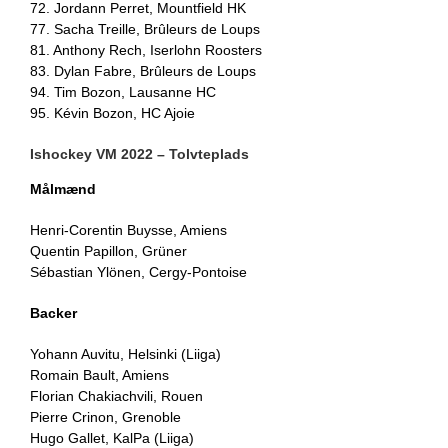
72. Jordann Perret, Mountfield HK
77. Sacha Treille, Brûleurs de Loups
81. Anthony Rech, Iserlohn Roosters
83. Dylan Fabre, Brûleurs de Loups
94. Tim Bozon, Lausanne HC
95. Kévin Bozon, HC Ajoie
Ishockey VM 2022 – Tolvteplads
Målmænd
Henri-Corentin Buysse, Amiens
Quentin Papillon, Grüner
Sébastian Ylönen, Cergy-Pontoise
Backer
Yohann Auvitu, Helsinki (Liiga)
Romain Bault, Amiens
Florian Chakiachvili, Rouen
Pierre Crinon, Grenoble
Hugo Gallet, KalPa (Liiga)