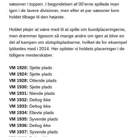
sæsoner i toppen. I begyndelsen af 00’erne spillede man
igen i de lavere divisioner, men efter et par sæsoner kom
holdet tilbage til den højeste.
Holdet plejer at være med til at spille om bundplaceringerne,
men drømmer ligesom så mange andre om igen at blive en
del af kampen om slutspilspladserne, hvilket de for eksempel
lykkedes med i 2014. Her oplister vi holdets placeringer i de
tidligere mesterskaber.
VM 1920:
Sjette plads
VM 1924:
Sjette plads
VM 1928:
Ottende plads
VM 1930:
Sjette plads
VM 1931:
Niende plads
VM 1932:
Deltog ikke
VM 1933:
Deltog ikke
VM 1934:
Ellevte plads
VM 1935:
Syvende plads
VM 1936:
Deltog ikke
VM 1937:
Syvende plads