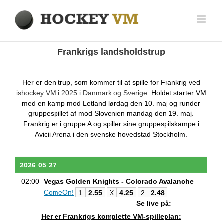
Skip
to
content
Frankrigs landsholdstrup
Her er den trup, som kommer til at spille for Frankrig ved
ishockey VM i 2025 i Danmark og Sverige
. Holdet starter VM
med en kamp mod Letland lørdag den 10. maj og runder
gruppespillet af mod Slovenien mandag den 19. maj.
Frankrig er i gruppe A og spiller sine gruppespilskampe i
Avicii Arena i den svenske hovedstad Stockholm.
2026-05-27
02:00
Vegas Golden Knights - Colorado Avalanche
ComeOn!
1
2.55
X
4.25
2
2.48
Se live på:
Her er Frankrigs komplette VM-spilleplan: