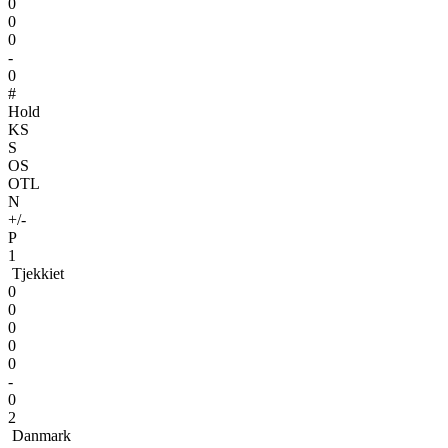
0
0
0
-
0
#
Hold
KS
S
OS
OTL
N
+/-
P
1
Tjekkiet
0
0
0
0
0
-
0
2
Danmark