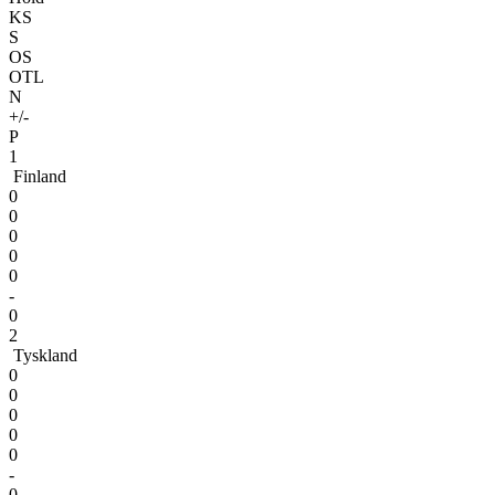
KS
S
OS
OTL
N
+/-
P
1
Finland
0
0
0
0
0
-
0
2
Tyskland
0
0
0
0
0
-
0