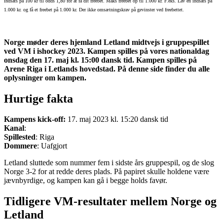
indsats på 100 kr til odds 1,80 for at få dit freebet. Maks freebet op til 1.000 kr. F.eks. Lav en indsats på
1.000 kr. og få et freebet på 1.000 kr. Der ikke omsætningskrav på gevinster ved freebettet.
Norge møder deres hjemland Letland midtvejs i gruppespillet
ved VM i ishockey 2023. Kampen spilles på vores nationaldag
onsdag den 17. maj kl. 15:00 dansk tid. Kampen spilles på
Arene Riga i Letlands hovedstad. På denne side finder du alle
oplysninger om kampen.
Hurtige fakta
Kampens kick-off:
17. maj 2023 kl. 15:20 dansk tid
Kanal
:
Spillested
: Riga
Dommere
: Uafgjort
Letland sluttede som nummer fem i sidste års gruppespil, og de slog
Norge 3-2 for at redde deres plads. På papiret skulle holdene være
jævnbyrdige, og kampen kan gå i begge holds favør.
Tidligere VM-resultater mellem Norge og
Letland