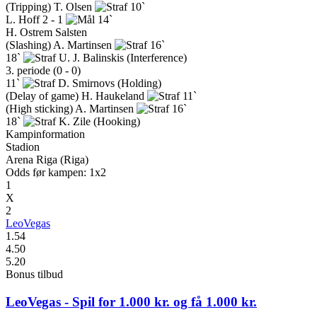
(Tripping)
T. Olsen
10`
L. Hoff
2 - 1
14`
H. Ostrem Salsten
(Slashing)
A. Martinsen
16`
18`
U. J. Balinskis
(Interference)
3. periode (0 - 0)
11`
D. Smirnovs
(Holding)
(Delay of game)
H. Haukeland
11`
(High sticking)
A. Martinsen
16`
18`
K. Zile
(Hooking)
Kampinformation
Stadion
Arena Riga (Riga)
Odds før kampen: 1x2
1
X
2
LeoVegas
1.54
4.50
5.20
Bonus tilbud
LeoVegas
- Spil for 1.000 kr. og få 1.000 kr.