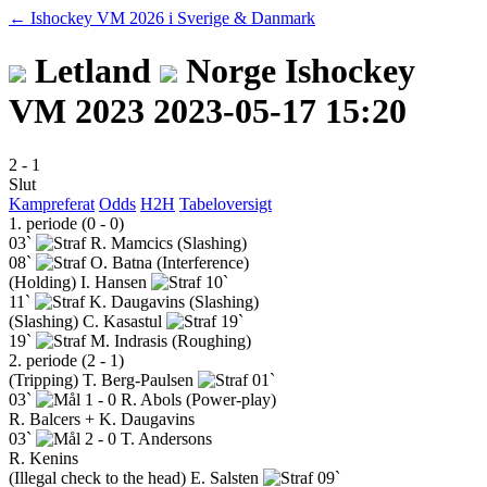
← Ishockey VM 2026 i Sverige & Danmark
Letland
Norge
Ishockey
VM 2023
2023-05-17 15:20
2
-
1
Slut
Kampreferat
Odds
H2H
Tabeloversigt
1. periode (0 - 0)
03`
R. Mamcics
(Slashing)
08`
O. Batna
(Interference)
(Holding)
I. Hansen
10`
11`
K. Daugavins
(Slashing)
(Slashing)
C. Kasastul
19`
19`
M. Indrasis
(Roughing)
2. periode (2 - 1)
(Tripping)
T. Berg-Paulsen
01`
03`
1 - 0
R. Abols
(Power-play)
R. Balcers + K. Daugavins
03`
2 - 0
T. Andersons
R. Kenins
(Illegal check to the head)
E. Salsten
09`