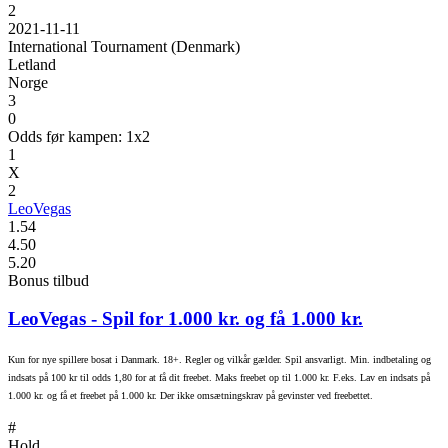
2
2021-11-11
International Tournament (Denmark)
Letland
Norge
3
0
Odds før kampen: 1x2
1
X
2
LeoVegas
1.54
4.50
5.20
Bonus tilbud
LeoVegas
- Spil for 1.000 kr. og få 1.000 kr.
Kun for nye spillere bosat i Danmark. 18+. Regler og vilkår gælder. Spil ansvarligt. Min. indbetaling og
indsats på 100 kr til odds 1,80 for at få dit freebet. Maks freebet op til 1.000 kr. F.eks. Lav en indsats på
1.000 kr. og få et freebet på 1.000 kr. Der ikke omsætningskrav på gevinster ved freebettet.
#
Hold