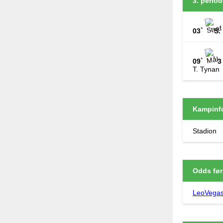
3. period
03`
S. 
09`
3
T. Tynan
Kampinf
Stadion
Odds før
LeoVega