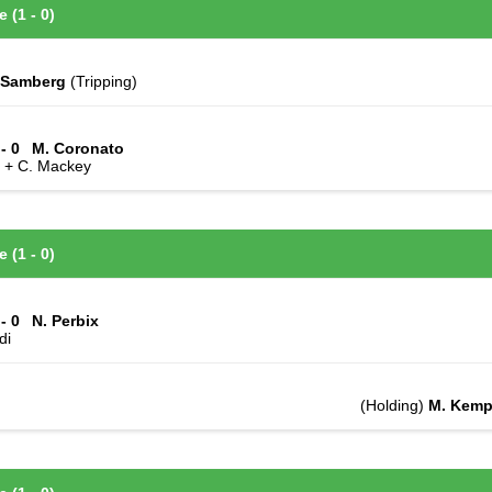
e (1 - 0)
 Samberg
(Tripping)
 - 0
M. Coronato
n + C. Mackey
e (1 - 0)
 - 0
N. Perbix
di
(Holding)
M. Kem