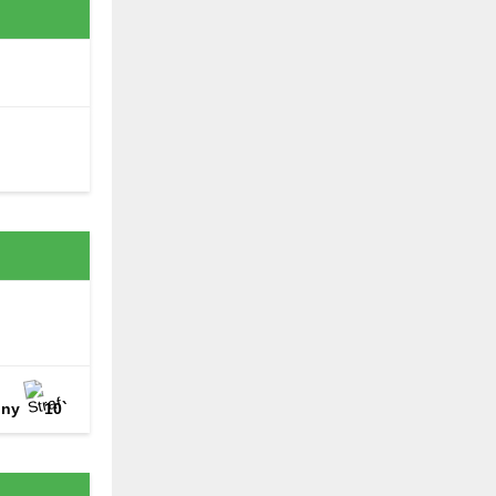
pny
10`