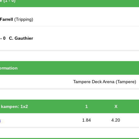
e (1 - 0)
Farrell
(Tripping)
 - 0
C. Gauthier
ormation
Tampere Deck Arena (Tampere)
 kampen: 1x2
1
X
s
1.84
4.20