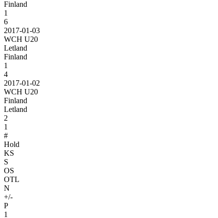
Finland
1
6
2017-01-03
WCH U20
Letland
Finland
1
4
2017-01-02
WCH U20
Finland
Letland
2
1
#
Hold
KS
S
OS
OTL
N
+/-
P
1