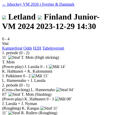
← Ishockey VM 2026 i Sverige & Danmark
Letland
Finland
Junior-
VM 2024
2023-12-29 14:30
0
-
4
Slut
Kampreferat
Odds
H2H
Tabeloversigt
1. periode (0 - 2)
11`
T. Mots
(High sticking)
T. Mots
(Power-play)
J. Lassila
0 - 1
14`
K. Halttunen + K. Kulonummi
J. Pulkkinen
0 - 2
15`
L. Hameenaho + J. Lassila
2. periode (0 - 1)
(Cross-checking)
L. Hameenaho
04`
07`
T. Mots
(Slashing)
(Power-play)
K. Halttunen
0 - 3
08`
J. Lassila + J. Nyman
(Roughing)
K. Kangas
11`
11`
R. Rullers
(Roughing)