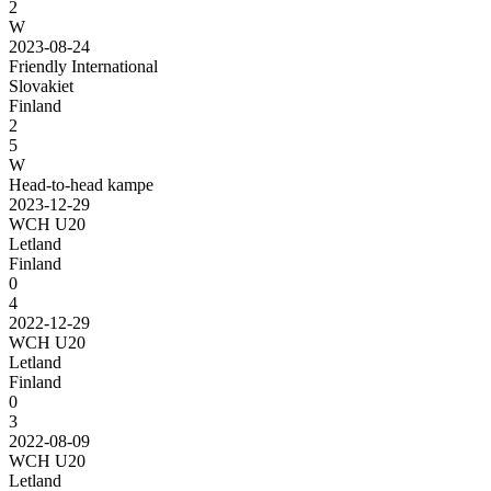
2
W
2023-08-24
Friendly International
Slovakiet
Finland
2
5
W
Head-to-head kampe
2023-12-29
WCH U20
Letland
Finland
0
4
2022-12-29
WCH U20
Letland
Finland
0
3
2022-08-09
WCH U20
Letland