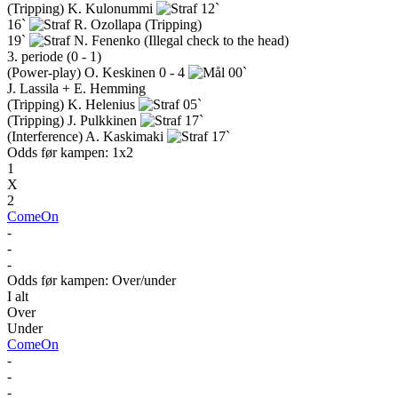
(Tripping)
K. Kulonummi
12`
16`
R. Ozollapa
(Tripping)
19`
N. Fenenko
(Illegal check to the head)
3. periode (0 - 1)
(Power-play)
O. Keskinen
0 - 4
00`
J. Lassila + E. Hemming
(Tripping)
K. Helenius
05`
(Tripping)
J. Pulkkinen
17`
(Interference)
A. Kaskimaki
17`
Odds før kampen: 1x2
1
X
2
ComeOn
-
-
-
Odds før kampen: Over/under
I alt
Over
Under
ComeOn
-
-
-