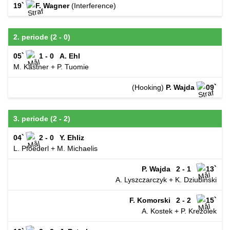
19`
F. Wagner
(Interference)
2. periode (2 - 0)
05`
1 - 0
A. Ehl
M. Kastner + P. Tuomie
(Hooking)
P. Wajda
09`
3. periode (2 - 2)
04`
2 - 0
Y. Ehliz
L. Pfoederl + M. Michaelis
P. Wajda
2 - 1
13`
A. Lyszczarczyk + K. Dziubinski
F. Komorski
2 - 2
15`
A. Kostek + P. Krezolek