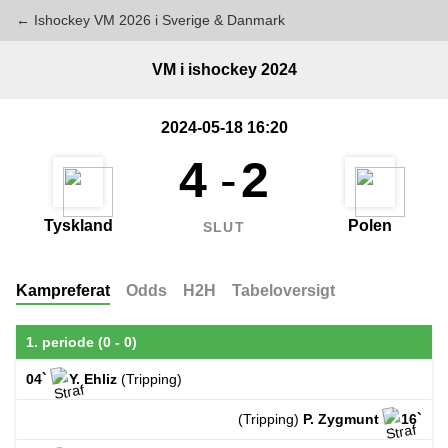
← Ishockey VM 2026 i Sverige & Danmark
VM i ishockey 2024
2024-05-18 16:20
4
-
2
Tyskland
Polen
SLUT
Kampreferat
Odds
H2H
Tabeloversigt
1. periode (0 - 0)
04`
Y. Ehliz
(Tripping)
(Tripping)
P. Zygmunt
16`