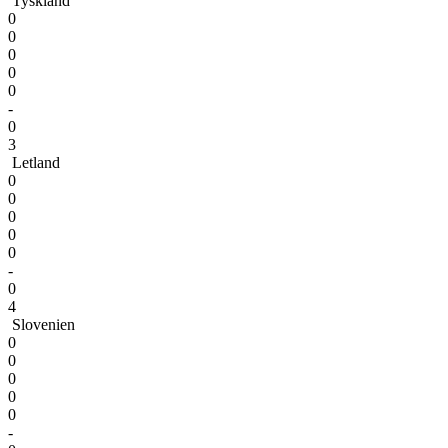
Tyskland
0
0
0
0
0
-
0
3
Letland
0
0
0
0
0
-
0
4
Slovenien
0
0
0
0
0
-