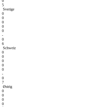
0
5
Sverige
0
0
0
0
0
-
0
6
Schweiz
0
0
0
0
0
-
0
7
Østrig
0
0
0
0