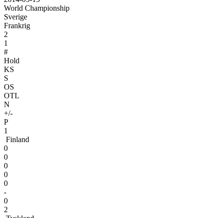
World Championship
Sverige
Frankrig
2
1
#
Hold
KS
S
OS
OTL
N
+/-
P
1
Finland
0
0
0
0
0
-
0
2