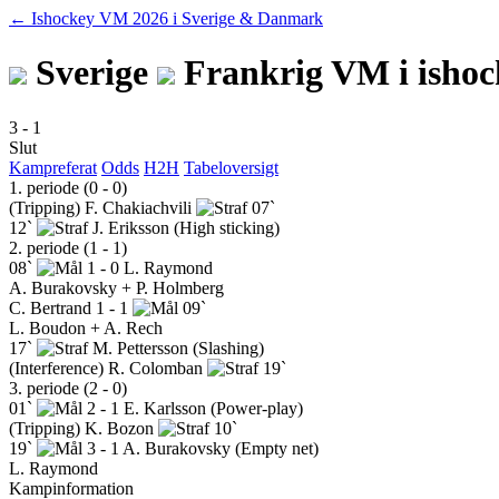
← Ishockey VM 2026 i Sverige & Danmark
Sverige
Frankrig
VM i isho
3
-
1
Slut
Kampreferat
Odds
H2H
Tabeloversigt
1. periode (0 - 0)
(Tripping)
F. Chakiachvili
07`
12`
J. Eriksson
(High sticking)
2. periode (1 - 1)
08`
1 - 0
L. Raymond
A. Burakovsky + P. Holmberg
C. Bertrand
1 - 1
09`
L. Boudon + A. Rech
17`
M. Pettersson
(Slashing)
(Interference)
R. Colomban
19`
3. periode (2 - 0)
01`
2 - 1
E. Karlsson
(Power-play)
(Tripping)
K. Bozon
10`
19`
3 - 1
A. Burakovsky
(Empty net)
L. Raymond
Kampinformation