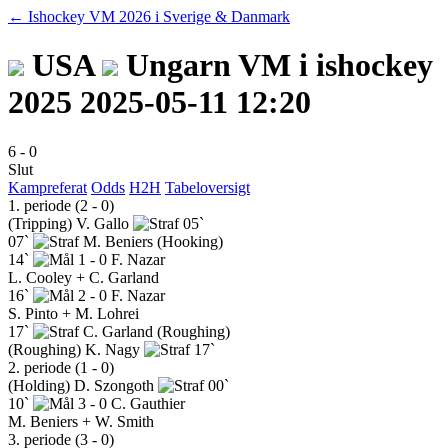
← Ishockey VM 2026 i Sverige & Danmark
USA
Ungarn
VM i ishockey
2025
2025-05-11 12:20
6
-
0
Slut
Kampreferat
Odds
H2H
Tabeloversigt
1. periode (2 - 0)
(Tripping)
V. Gallo
05`
07`
M. Beniers
(Hooking)
14`
1 - 0
F. Nazar
L. Cooley + C. Garland
16`
2 - 0
F. Nazar
S. Pinto + M. Lohrei
17`
C. Garland
(Roughing)
(Roughing)
K. Nagy
17`
2. periode (1 - 0)
(Holding)
D. Szongoth
00`
10`
3 - 0
C. Gauthier
M. Beniers + W. Smith
3. periode (3 - 0)