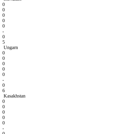
0
0
0
0
0
-
0
5
Ungarn
0
0
0
0
0
-
0
6
Kasakhstan
0
0
0
0
0
-
0