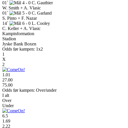
01`
4 - 0
C. Gauthier
W. Smith + A. Vlasic
01`
5 - 0
C. Garland
S. Pinto + F. Nazar
14`
6 - 0
L. Cooley
C. Keller + A. Vlasic
Kampinformation
Stadion
Jyske Bank Boxen
Odds før kampen: 1x2
1
X
2
1.01
27.00
75.00
Odds før kampen: Over/under
I alt
Over
Under
6.5
1.69
2.22