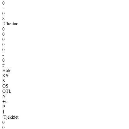
0
-
0
8
Ukraine
0
0
0
0
0
-
0
#
Hold
KS
S
OS
OTL
N
+/-
P
1
Tjekkiet
0
0