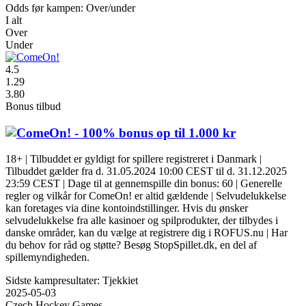
Odds før kampen: Over/under
I alt
Over
Under
4.5
1.29
3.80
Bonus tilbud
- 100% bonus op til 1.000 kr
18+ | Tilbuddet er gyldigt for spillere registreret i Danmark |
Tilbuddet gælder fra d. 31.05.2024 10:00 CEST til d. 31.12.2025
23:59 CEST | Dage til at gennemspille din bonus: 60 | Generelle
regler og vilkår for ComeOn! er altid gældende | Selvudelukkelse
kan foretages via dine kontoindstillinger. Hvis du ønsker
selvudelukkelse fra alle kasinoer og spilprodukter, der tilbydes i
danske områder, kan du vælge at registrere dig i ROFUS.nu | Har
du behov for råd og støtte? Besøg StopSpillet.dk, en del af
spillemyndigheden.
Sidste kampresultater: Tjekkiet
2025-05-03
Czech Hockey Games