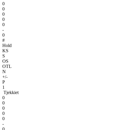
0
0
0
0
0
-
0
#
Hold
KS
S
OS
OTL
N
+/-
P
1
Tjekkiet
0
0
0
0
0
-
0