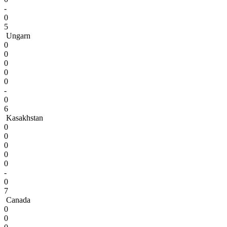
-
0
5
Ungarn
0
0
0
0
0
-
0
6
Kasakhstan
0
0
0
0
0
-
0
7
Canada
0
0