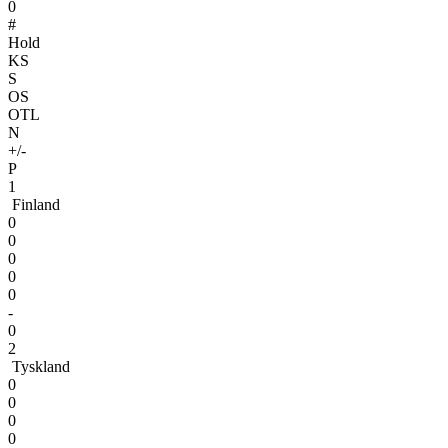
0
#
Hold
KS
S
OS
OTL
N
+/-
P
1
Finland
0
0
0
0
0
-
0
2
Tyskland
0
0
0
0