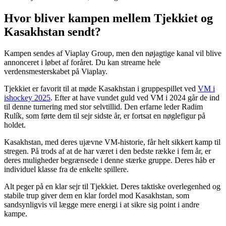
Hvor bliver kampen mellem Tjekkiet og
Kasakhstan sendt?
Kampen sendes af Viaplay Group, men den nøjagtige kanal vil blive
annonceret i løbet af foråret. Du kan streame hele
verdensmesterskabet på Viaplay.
Tjekkiet er favorit til at møde Kasakhstan i gruppespillet ved
VM i
ishockey 2025
. Efter at have vundet guld ved VM i 2024 går de ind
til denne turnering med stor selvtillid. Den erfarne leder Radim
Rulík, som førte dem til sejr sidste år, er fortsat en nøglefigur på
holdet.
Kasakhstan, med deres ujævne VM-historie, får helt sikkert kamp til
stregen. På trods af at de har været i den bedste række i fem år, er
deres muligheder begrænsede i denne stærke gruppe. Deres håb er
individuel klasse fra de enkelte spillere.
Alt peger på en klar sejr til Tjekkiet. Deres taktiske overlegenhed og
stabile trup giver dem en klar fordel mod Kasakhstan, som
sandsynligvis vil lægge mere energi i at sikre sig point i andre
kampe.