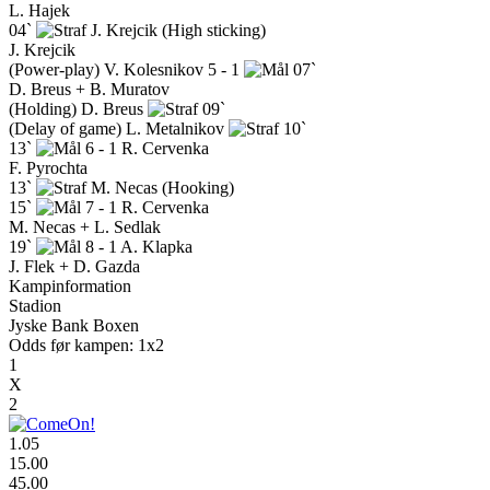
L. Hajek
04`
J. Krejcik
(High sticking)
J. Krejcik
(Power-play)
V. Kolesnikov
5 - 1
07`
D. Breus + B. Muratov
(Holding)
D. Breus
09`
(Delay of game)
L. Metalnikov
10`
13`
6 - 1
R. Cervenka
F. Pyrochta
13`
M. Necas
(Hooking)
15`
7 - 1
R. Cervenka
M. Necas + L. Sedlak
19`
8 - 1
A. Klapka
J. Flek + D. Gazda
Kampinformation
Stadion
Jyske Bank Boxen
Odds før kampen: 1x2
1
X
2
1.05
15.00
45.00