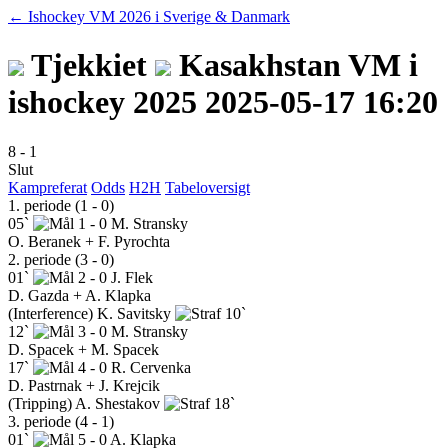
← Ishockey VM 2026 i Sverige & Danmark
Tjekkiet
Kasakhstan
VM i
ishockey 2025
2025-05-17 16:20
8
-
1
Slut
Kampreferat
Odds
H2H
Tabeloversigt
1. periode (1 - 0)
05`
1 - 0
M. Stransky
O. Beranek + F. Pyrochta
2. periode (3 - 0)
01`
2 - 0
J. Flek
D. Gazda + A. Klapka
(Interference)
K. Savitsky
10`
12`
3 - 0
M. Stransky
D. Spacek + M. Spacek
17`
4 - 0
R. Cervenka
D. Pastrnak + J. Krejcik
(Tripping)
A. Shestakov
18`
3. periode (4 - 1)
01`
5 - 0
A. Klapka