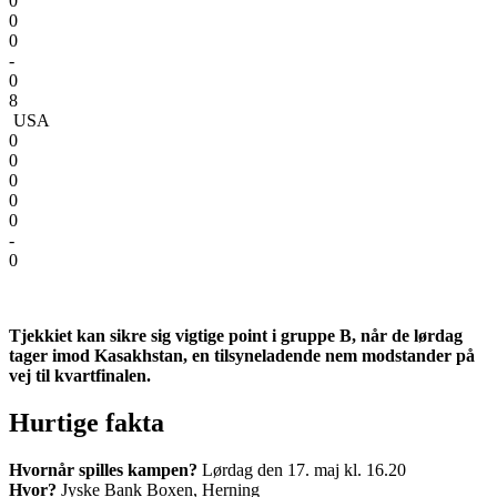
0
0
0
-
0
8
USA
0
0
0
0
0
-
0
Tjekkiet kan sikre sig vigtige point i gruppe B, når de lørdag
tager imod Kasakhstan, en tilsyneladende nem modstander på
vej til kvartfinalen.
Hurtige fakta
Hvornår spilles kampen?
Lørdag den 17. maj kl. 16.20
Hvor?
Jyske Bank Boxen, Herning