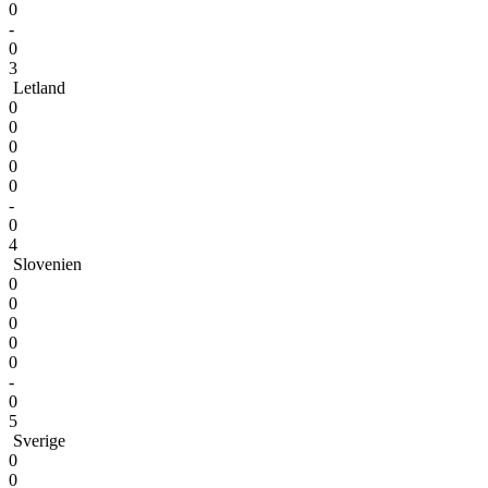
0
-
0
3
Letland
0
0
0
0
0
-
0
4
Slovenien
0
0
0
0
0
-
0
5
Sverige
0
0