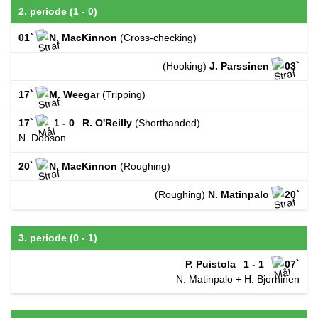
2. periode (1 - 0)
01`
N. MacKinnon
(Cross-checking)
(Hooking)
J. Parssinen
03`
17`
M. Weegar
(Tripping)
17`
1 - 0
R. O'Reilly
(Shorthanded)
N. Dobson
20`
N. MacKinnon
(Roughing)
(Roughing)
N. Matinpalo
20`
3. periode (0 - 1)
P. Puistola
1 - 1
07`
N. Matinpalo + H. Bjorninen