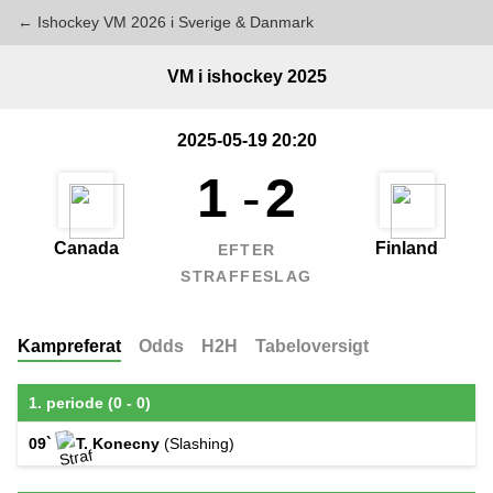
← Ishockey VM 2026 i Sverige & Danmark
VM i ishockey 2025
2025-05-19 20:20
1
-
2
Canada
Finland
EFTER
STRAFFESLAG
Kampreferat
Odds
H2H
Tabeloversigt
1. periode (0 - 0)
09`
T. Konecny
(Slashing)