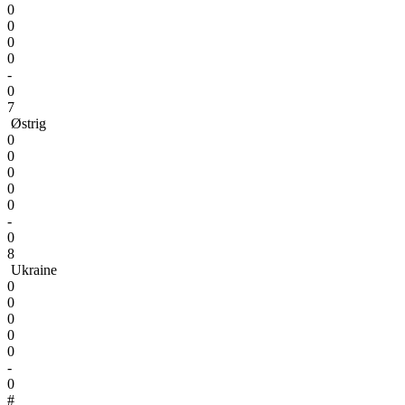
0
0
0
0
-
0
7
Østrig
0
0
0
0
0
-
0
8
Ukraine
0
0
0
0
0
-
0
#