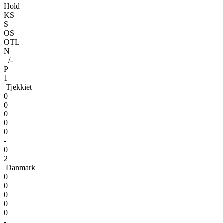
Hold
KS
S
OS
OTL
N
+/-
P
1
Tjekkiet
0
0
0
0
0
-
0
2
Danmark
0
0
0
0
0
-