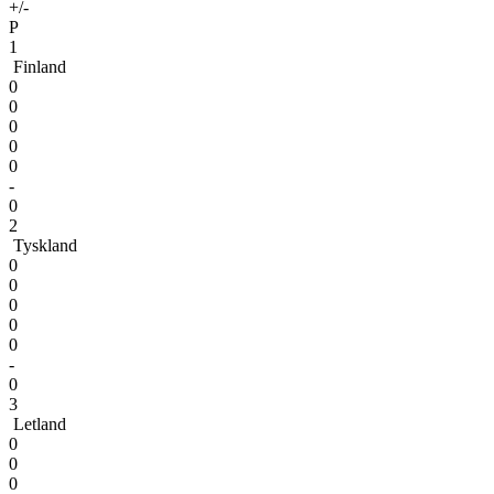
+/-
P
1
Finland
0
0
0
0
0
-
0
2
Tyskland
0
0
0
0
0
-
0
3
Letland
0
0
0