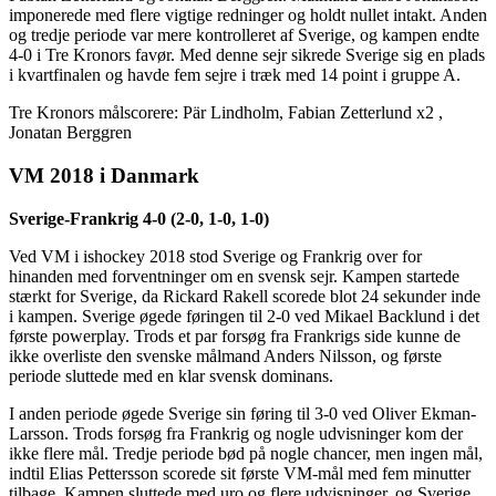
imponerede med flere vigtige redninger og holdt nullet intakt. Anden
og tredje periode var mere kontrolleret af Sverige, og kampen endte
4-0 i Tre Kronors favør. Med denne sejr sikrede Sverige sig en plads
i kvartfinalen og havde fem sejre i træk med 14 point i gruppe A.
Tre Kronors målscorere: Pär Lindholm, Fabian Zetterlund x2 ,
Jonatan Berggren
VM 2018 i Danmark
Sverige-Frankrig 4-0 (2-0, 1-0, 1-0)
Ved VM i ishockey 2018 stod Sverige og Frankrig over for
hinanden med forventninger om en svensk sejr. Kampen startede
stærkt for Sverige, da Rickard Rakell scorede blot 24 sekunder inde
i kampen. Sverige øgede føringen til 2-0 ved Mikael Backlund i det
første powerplay. Trods et par forsøg fra Frankrigs side kunne de
ikke overliste den svenske målmand Anders Nilsson, og første
periode sluttede med en klar svensk dominans.
I anden periode øgede Sverige sin føring til 3-0 ved Oliver Ekman-
Larsson. Trods forsøg fra Frankrig og nogle udvisninger kom der
ikke flere mål. Tredje periode bød på nogle chancer, men ingen mål,
indtil Elias Pettersson scorede sit første VM-mål med fem minutter
tilbage. Kampen sluttede med uro og flere udvisninger, og Sverige