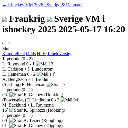
← Ishockey VM 2026 i Sverige & Danmark
Frankrig
Sverige
VM i
ishockey 2025
2025-05-17 16:20
0
-
4
Slut
Kampreferat
Odds
H2H
Tabeloversigt
1. periode (0 - 2)
L. Raymond
0 - 1
13`
L. Carlsson + I. Lundestrom
E. Heineman
0 - 2
14`
A. Bengtsson + J. Brodin
(Slashing)
E. Heineman
17`
2. periode (0 - 1)
03`
E. Guebey
(Hooking)
(Power-play)
E. Lindholm
0 - 3
04`
M. Backlund + L. Raymond
16`
K. Spinozzi
(Hooking)
3. periode (0 - 1)
00`
A. Texier
(Roughing)
01`
E. Guebey
(Tripping)