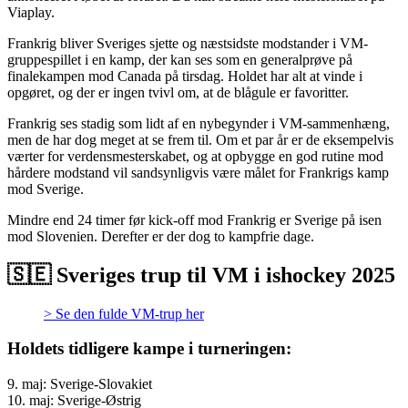
Viaplay.
Frankrig bliver Sveriges sjette og næstsidste modstander i VM-
gruppespillet i en kamp, der kan ses som en generalprøve på
finalekampen mod Canada på tirsdag. Holdet har alt at vinde i
opgøret, og der er ingen tvivl om, at de blågule er favoritter.
Frankrig ses stadig som lidt af en nybegynder i VM-sammenhæng,
men de har dog meget at se frem til. Om et par år er de eksempelvis
værter for verdensmesterskabet, og at opbygge en god rutine mod
hårdere modstand vil sandsynligvis være målet for Frankrigs kamp
mod Sverige.
Mindre end 24 timer før kick-off mod Frankrig er Sverige på isen
mod Slovenien. Derefter er der dog to kampfrie dage.
🇸🇪 Sveriges trup til VM i ishockey 2025
> Se den fulde VM-trup her
Holdets tidligere kampe i turneringen:
9. maj: Sverige-Slovakiet
10. maj: Sverige-Østrig