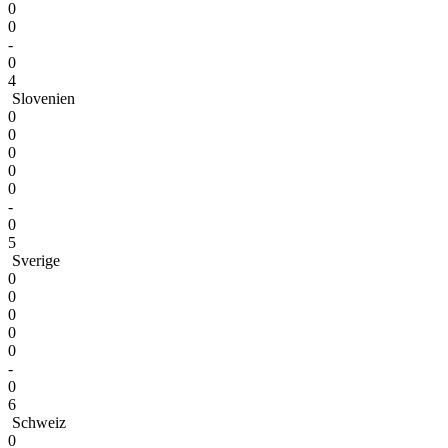
0
0
-
0
4
Slovenien
0
0
0
0
0
-
0
5
Sverige
0
0
0
0
0
-
0
6
Schweiz
0