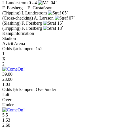
I. Lundestrom
0 - 4
04`
F. Forsberg + E. Gustafsson
(Tripping)
I. Lundestrom
05`
(Cross-checking)
A. Larsson
07`
(Slashing)
F. Forsberg
15`
(Tripping)
F. Forsberg
18`
Kampinformation
Stadion
Avicii Arena
Odds før kampen: 1x2
1
X
2
39.00
23.00
1.03
Odds før kampen: Over/under
I alt
Over
Under
5.5
1.53
2.60