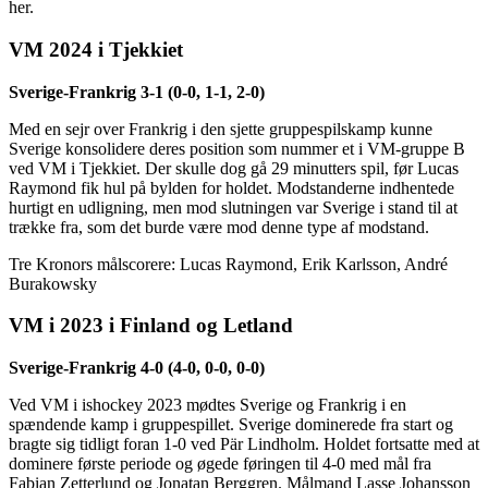
her.
VM 2024 i Tjekkiet
Sverige-Frankrig 3-1 (0-0, 1-1, 2-0)
Med en sejr over Frankrig i den sjette gruppespilskamp kunne
Sverige konsolidere deres position som nummer et i VM-gruppe B
ved VM i Tjekkiet. Der skulle dog gå 29 minutters spil, før Lucas
Raymond fik hul på bylden for holdet. Modstanderne indhentede
hurtigt en udligning, men mod slutningen var Sverige i stand til at
trække fra, som det burde være mod denne type af modstand.
Tre Kronors målscorere: Lucas Raymond, Erik Karlsson, André
Burakowsky
VM i 2023 i Finland og Letland
Sverige-Frankrig 4-0 (4-0, 0-0, 0-0)
Ved VM i ishockey 2023 mødtes Sverige og Frankrig i en
spændende kamp i gruppespillet. Sverige dominerede fra start og
bragte sig tidligt foran 1-0 ved Pär Lindholm. Holdet fortsatte med at
dominere første periode og øgede føringen til 4-0 med mål fra
Fabian Zetterlund og Jonatan Berggren. Målmand Lasse Johansson