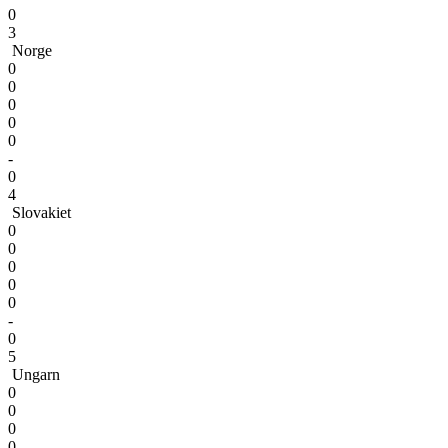
0
3
Norge
0
0
0
0
0
-
0
4
Slovakiet
0
0
0
0
0
-
0
5
Ungarn
0
0
0
0