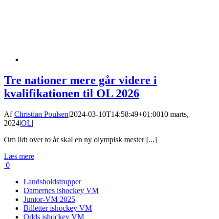
Tre nationer mere går videre i
kvalifikationen til OL 2026
Af
Christian Poulsen
|
2024-03-10T14:58:49+01:00
10 marts,
2024
|
OL
|
Om lidt over to år skal en ny olympisk mester [...]
Læs mere
0
Landsholdstrupper
Damernes ishockey VM
Junior-VM 2025
Billetter ishockey VM
Odds ishockey VM