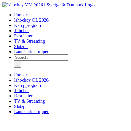
Skip
to
Forside
content
Ishockey OL 2026
Kampprogram
Tabeller
Resultater
TV & Streaming
Slutspil
Landsholdstrupper
Search
for:
Forside
Ishockey OL 2026
Kampprogram
Tabeller
Resultater
TV & Streaming
Slutspil
Landsholdstrupper