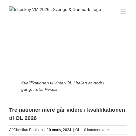
Skip
to
content
View
Larger
Image
Kvalifikationen til vinter-OL i Italien er godt i
gang. Foto: Pexels
Tre nationer mere går videre i kvalifikationen
til OL 2026
Af
Christian Poulsen
|
10 marts, 2024
|
OL
|
0 kommentarer