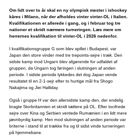
Om lidt over to år skal en ny olympisk mester i ishockey
kåres i Milano, når der afholdes vinter vinter-OL i Italien.
Kvalifikationen er allerede i gang, og i februar tog tre
nationer et skridt nærmere turneringen. Læs mere om
herrernes kvalifikation til vinter-OL i 2026 nedenfor.
I kvalifikationsgruppe G som blev spillet i Budapest, var
Japan den store vinder med tre trepoints-sejre i træk. Den
sidste kamp mod Ungarn blev afgørende for udfaldet af
gruppen, da Ungarn tog føringen i slutningen af anden
periode. I sidste periode lykkedes det dog Japan vende
resultatet til en 2-1-sejr efter to hurtige mål fra Shogo
Nakajima og Jiei Halliday.
Også i gruppe H var den allersidste kamp den, der endelig
bragte Storbritannien et skridt tættere på OL. Efter tocifrede
sejre over Kina og Serbien ventede Rumænien i en lidt mere
jævnbyrdig kamp. Hen mod slutningen af anden periode var
briterne i stand til at trække fra og til sidst vinde turneringen
på hjemmebane.