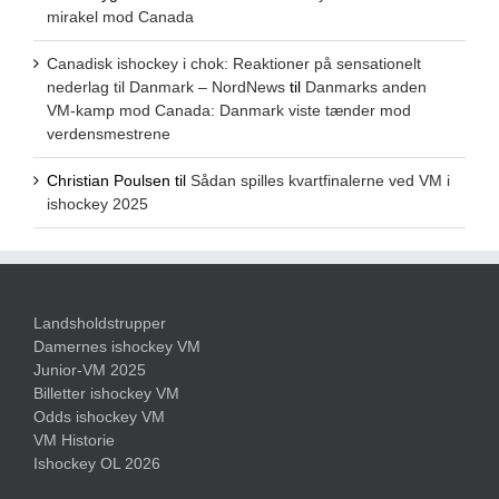
mirakel mod Canada
Canadisk ishockey i chok: Reaktioner på sensationelt
nederlag til Danmark – NordNews
til
Danmarks anden
VM-kamp mod Canada: Danmark viste tænder mod
verdensmestrene
Christian Poulsen
til
Sådan spilles kvartfinalerne ved VM i
ishockey 2025
Landsholdstrupper
Damernes ishockey VM
Junior-VM 2025
Billetter ishockey VM
Odds ishockey VM
VM Historie
Ishockey OL 2026