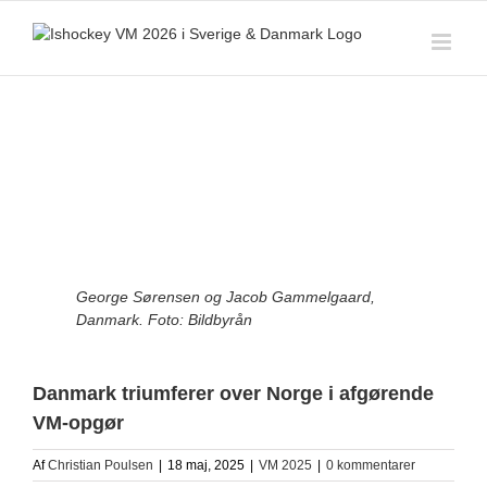
Skip
to
content
View
Larger
Image
George Sørensen og Jacob Gammelgaard,
Danmark. Foto: Bildbyrån
Danmark triumferer over Norge i afgørende
VM-opgør
Af
Christian Poulsen
|
18 maj, 2025
|
VM 2025
|
0 kommentarer