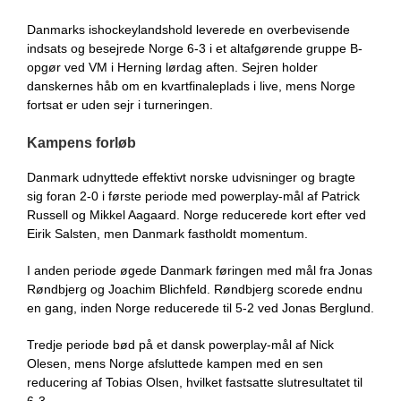
Danmarks ishockeylandshold leverede en overbevisende
indsats og besejrede Norge 6-3 i et altafgørende gruppe B-
opgør ved VM i Herning lørdag aften. Sejren holder
danskernes håb om en kvartfinaleplads i live, mens Norge
fortsat er uden sejr i turneringen.
Kampens forløb
Danmark udnyttede effektivt norske udvisninger og bragte
sig foran 2-0 i første periode med powerplay-mål af Patrick
Russell og Mikkel Aagaard. Norge reducerede kort efter ved
Eirik Salsten, men Danmark fastholdt momentum.
I anden periode øgede Danmark føringen med mål fra Jonas
Røndbjerg og Joachim Blichfeld. Røndbjerg scorede endnu
en gang, inden Norge reducerede til 5-2 ved Jonas Berglund.
Tredje periode bød på et dansk powerplay-mål af Nick
Olesen, mens Norge afsluttede kampen med en sen
reducering af Tobias Olsen, hvilket fastsatte slutresultatet til