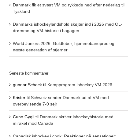
Danmark fik et svært VM og rykkede ned efter nederlag til
Tyskland
Danmarks ishockeylandshold skøjter ind i 2026 med OL-
drømme og VM-historie i bagagen
World Juniors 2026: Guldfeber, hjemmebanepres og
næste generation af stjerner
Seneste kommentarer
gunnar Schack
til
Kampprogram Ishockey VM 2026
Krister
til
Schweiz sender Danmark ud af VM med
overbevisende 7-0 sejr
Cuno Gygli
til
Danmark skriver ishockeyhistorie med
mirakel mod Canada
Canadisk ishockey i chok: Reaktioner på sensationelt