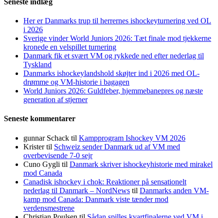
Seneste indlæg
Her er Danmarks trup til herrernes ishockeyturnering ved OL
i 2026
Sverige vinder World Juniors 2026: Tæt finale mod tjekkerne
kronede en velspillet turnering
Danmark fik et svært VM og rykkede ned efter nederlag til
Tyskland
Danmarks ishockeylandshold skøjter ind i 2026 med OL-
drømme og VM-historie i bagagen
World Juniors 2026: Guldfeber, hjemmebanepres og næste
generation af stjerner
Seneste kommentarer
gunnar Schack
til
Kampprogram Ishockey VM 2026
Krister
til
Schweiz sender Danmark ud af VM med
overbevisende 7-0 sejr
Cuno Gygli
til
Danmark skriver ishockeyhistorie med mirakel
mod Canada
Canadisk ishockey i chok: Reaktioner på sensationelt
nederlag til Danmark – NordNews
til
Danmarks anden VM-
kamp mod Canada: Danmark viste tænder mod
verdensmestrene
Christian Poulsen
til
Sådan spilles kvartfinalerne ved VM i