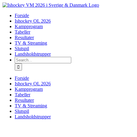
Skip
to
Forside
content
Ishockey OL 2026
Kampprogram
Tabeller
Resultater
TV & Streaming
Slutspil
Landsholdstrupper
Search
for:
Forside
Ishockey OL 2026
Kampprogram
Tabeller
Resultater
TV & Streaming
Slutspil
Landsholdstrupper
View