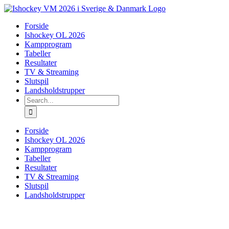
Skip
to
Forside
content
Ishockey OL 2026
Kampprogram
Tabeller
Resultater
TV & Streaming
Slutspil
Landsholdstrupper
Search
for:
Forside
Ishockey OL 2026
Kampprogram
Tabeller
Resultater
TV & Streaming
Slutspil
Landsholdstrupper
View