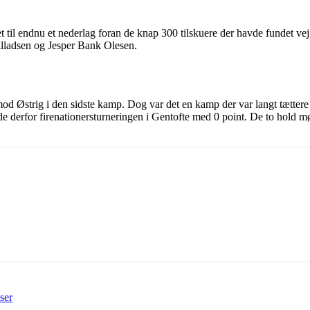
til endnu et nederlag foran de knap 300 tilskuere der havde fundet vej
illadsen og Jesper Bank Olesen.
od Østrig i den sidste kamp. Dog var det en kamp der var langt tættere
tede derfor firenationersturneringen i Gentofte med 0 point. De to hold m