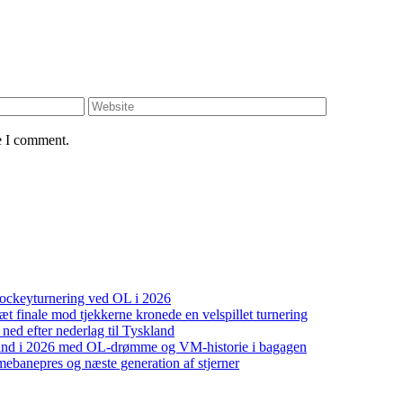
e I comment.
shockeyturnering ved OL i 2026
t finale mod tjekkerne kronede en velspillet turnering
ed efter nederlag til Tyskland
 ind i 2026 med OL-drømme og VM-historie i bagagen
ebanepres og næste generation af stjerner