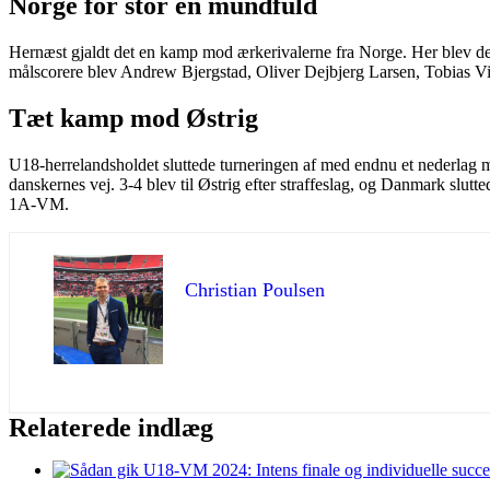
Norge for stor en mundfuld
Hernæst gjaldt det en kamp mod ærkerivalerne fra Norge. Her blev det 
målscorere blev Andrew Bjergstad, Oliver Dejbjerg Larsen, Tobias V
Tæt kamp mod Østrig
U18-herrelandsholdet sluttede turneringen af med endnu et nederlag m
danskernes vej. 3-4 blev til Østrig efter straffeslag, og Danmark slut
1A-VM.
Christian Poulsen
Relaterede indlæg