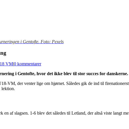
turneringen i Gentofte. Foto: Pexels
ing
18 VM
|
0 kommentarer
ering i Gentofte, hvor det ikke blev til stor succes for danskerne.
U18-VM, der venter lige om hjørnet. Således gik de ind til firenatione
 lektion.
rk en af slagsen. 1-6 blev det således til Letland, der altså viste lang