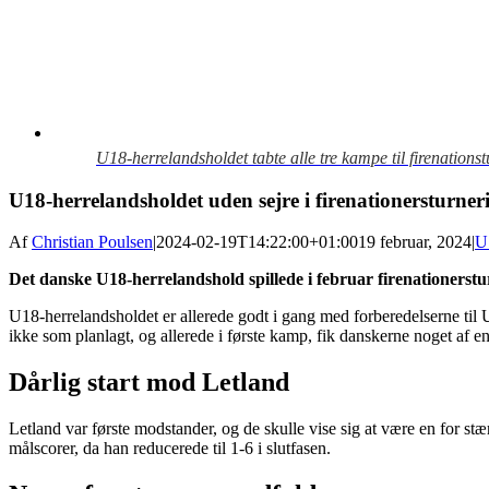
U18-herrelandsholdet tabte alle tre kampe til firenations
U18-herrelandsholdet uden sejre i firenationersturner
Af
Christian Poulsen
|
2024-02-19T14:22:00+01:00
19 februar, 2024
|
U
Det danske U18-herrelandshold spillede i februar firenationersturn
U18-herrelandsholdet er allerede godt i gang med forberedelserne til 
ikke som planlagt, og allerede i første kamp, fik danskerne noget af en
Dårlig start mod Letland
Letland var første modstander, og de skulle vise sig at være en for stæ
målscorer, da han reducerede til 1-6 i slutfasen.