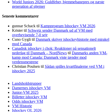
World Juniors 2026: Guldfeber, hjemmebanepres og næste
generation af stjerner
Seneste kommentarer
gunnar Schack
til
Kampprogram Ishockey VM 2026
Krister
til
Schweiz sender Danmark ud af VM med
overbevisende 7-0 sejr
Cuno Gygli
til
Danmark skriver ishockeyhistorie med mirakel
mod Canada
Canadisk ishockey i chok: Reaktioner på sensationelt
nederlag til Danmark – NordNews
til
Danmarks anden VM-
kamp mod Canada: Danmark viste tænder mod
verdensmestrene
Christian Poulsen
til
Sådan spilles kvartfinalerne ved VM i
ishockey 2025
Landsholdstrupper
Damernes ishockey VM
Junior-VM 2025
Billetter ishockey VM
Odds ishockey VM
VM Historie
Ishockey OL 2026