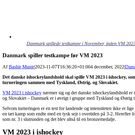
Danmark spillede testkampe i November, inden VM 2023 i
Danmark spiller testkampe før VM 2023
Af
Bashir Munir
|
2023-11-07T16:36:20+01:00
4 december, 2022
|
Dans
Det danske ishockeylandshold skal spille VM 2023 i ishockey, s
turneringen sammen med Tyskland, Østrig. og Slovakiet.
VM 2023 i ishockey
nærmer sig og det danske ishockeylandshold er
og Slovakiet – Danmark er i øvrigt i gruppe med Tyskland og Østrig 
Selvom turneringen er en test for landende og intensiteten ikke er li
en tæt kamp som endte med en tysk sejr i overtiden på 3-2. Herefter f
som nr. 3 i slutrunden og det blev altså til en bronzemedalje.
VM 2023 i ishockey