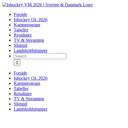
Skip
to
Forside
content
Ishockey OL 2026
Kampprogram
Tabeller
Resultater
TV & Streaming
Slutspil
Landsholdstrupper
Search
for:
Forside
Ishockey OL 2026
Kampprogram
Tabeller
Resultater
TV & Streaming
Slutspil
Landsholdstrupper
View