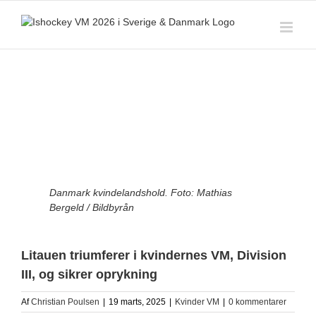
Skip
to
content
View
Larger
Image
Danmark kvindelandshold. Foto: Mathias
Bergeld / Bildbyrån
Litauen triumferer i kvindernes VM, Division
III, og sikrer oprykning
Af
Christian Poulsen
|
19 marts, 2025
|
Kvinder VM
|
0 kommentarer