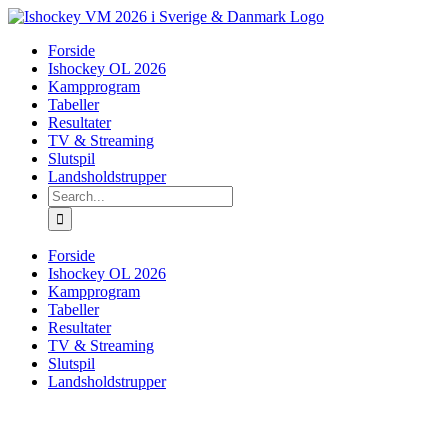
Skip
to
Forside
content
Ishockey OL 2026
Kampprogram
Tabeller
Resultater
TV & Streaming
Slutspil
Landsholdstrupper
Search
for:
Forside
Ishockey OL 2026
Kampprogram
Tabeller
Resultater
TV & Streaming
Slutspil
Landsholdstrupper
View