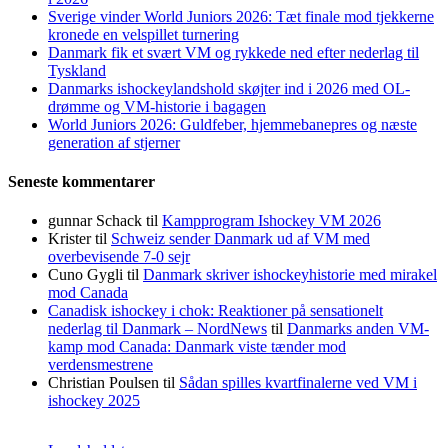
Sverige vinder World Juniors 2026: Tæt finale mod tjekkerne
kronede en velspillet turnering
Danmark fik et svært VM og rykkede ned efter nederlag til
Tyskland
Danmarks ishockeylandshold skøjter ind i 2026 med OL-
drømme og VM-historie i bagagen
World Juniors 2026: Guldfeber, hjemmebanepres og næste
generation af stjerner
Seneste kommentarer
gunnar Schack
til
Kampprogram Ishockey VM 2026
Krister
til
Schweiz sender Danmark ud af VM med
overbevisende 7-0 sejr
Cuno Gygli
til
Danmark skriver ishockeyhistorie med mirakel
mod Canada
Canadisk ishockey i chok: Reaktioner på sensationelt
nederlag til Danmark – NordNews
til
Danmarks anden VM-
kamp mod Canada: Danmark viste tænder mod
verdensmestrene
Christian Poulsen
til
Sådan spilles kvartfinalerne ved VM i
ishockey 2025