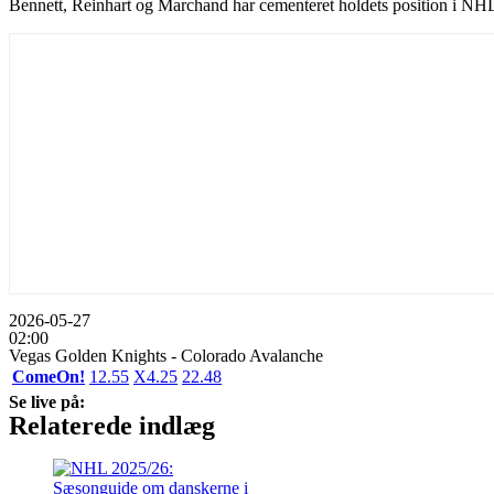
Bennett, Reinhart og Marchand har cementeret holdets position i NHL
2026-05-27
02:00
Vegas Golden Knights - Colorado Avalanche
ComeOn!
1
2.55
X
4.25
2
2.48
Se live på:
Relaterede indlæg