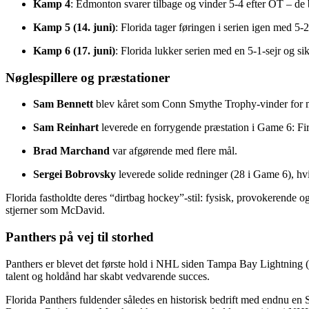
Kamp 4
: Edmonton svarer tilbage og vinder 5‑4 efter OT – de b
Kamp 5 (14. juni)
: Florida tager føringen i serien igen med 5‑2
Kamp 6 (17. juni)
: Florida lukker serien med en 5‑1-sejr og si
Nøglespillere og præstationer
Sam Bennett
blev kåret som Conn Smythe Trophy-vinder for mest
Sam Reinhart
leverede en forrygende præstation i Game 6: Fire 
Brad Marchand
var afgørende med flere mål.
Sergei Bobrovsky
leverede solide redninger (28 i Game 6), hvi
Florida fastholdte deres “dirtbag hockey”‑stil: fysisk, provokerende og
stjerner som McDavid.
Panthers på vej til storhed
Panthers er blevet det første hold i NHL siden Tampa Bay Lightning (2
talent og holdånd har skabt vedvarende succes.
Florida Panthers fuldender således en historisk bedrift med endnu en