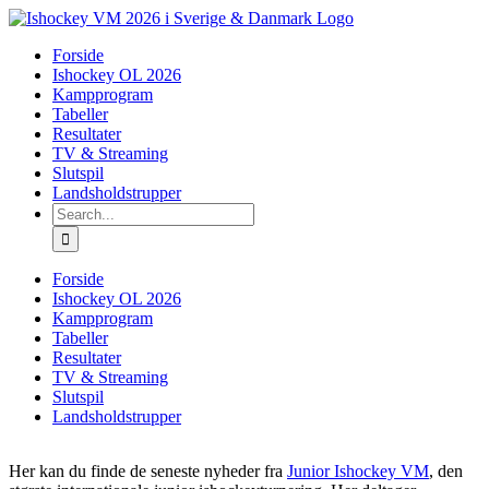
Skip
to
Forside
content
Ishockey OL 2026
Kampprogram
Tabeller
Resultater
TV & Streaming
Slutspil
Landsholdstrupper
Search
for:
Forside
Ishockey OL 2026
Kampprogram
Tabeller
Resultater
TV & Streaming
Slutspil
Landsholdstrupper
Her kan du finde de seneste nyheder fra
Junior Ishockey VM
, den