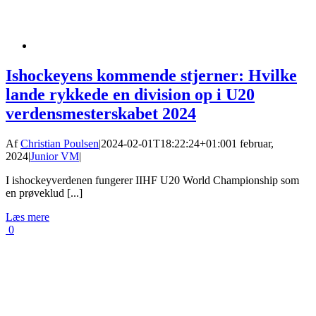
Ishockeyens kommende stjerner: Hvilke
lande rykkede en division op i U20
verdensmesterskabet 2024
Af
Christian Poulsen
|
2024-02-01T18:22:24+01:00
1 februar,
2024
|
Junior VM
|
I ishockeyverdenen fungerer IIHF U20 World Championship som
en prøveklud [...]
Læs mere
0