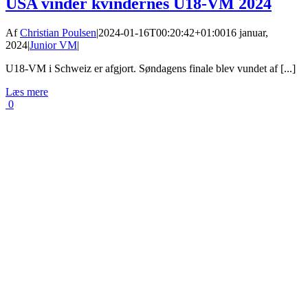
USA vinder kvindernes U18-VM 2024
Af
Christian Poulsen
|
2024-01-16T00:20:42+01:00
16 januar,
2024
|
Junior VM
|
U18-VM i Schweiz er afgjort. Søndagens finale blev vundet af [...]
Læs mere
0