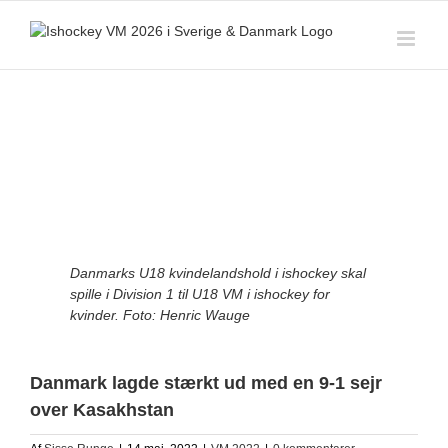
Skip
to
content
View
Larger
Image
Danmarks U18 kvindelandshold i ishockey skal
spille i Division 1 til U18 VM i ishockey for
kvinder. Foto: Henric Wauge
Danmark lagde stærkt ud med en 9-1 sejr
over Kasakhstan