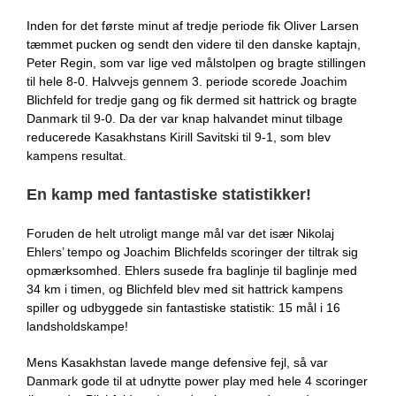
Inden for det første minut af tredje periode fik Oliver Larsen
tæmmet pucken og sendt den videre til den danske kaptajn,
Peter Regin, som var lige ved målstolpen og bragte stillingen
til hele 8-0. Halvvejs gennem 3. periode scorede Joachim
Blichfeld for tredje gang og fik dermed sit hattrick og bragte
Danmark til 9-0. Da der var knap halvandet minut tilbage
reducerede Kasakhstans Kirill Savitski til 9-1, som blev
kampens resultat.
En kamp med fantastiske statistikker!
Foruden de helt utroligt mange mål var det især Nikolaj
Ehlers’ tempo og Joachim Blichfelds scoringer der tiltrak sig
opmærksomhed. Ehlers susede fra baglinje til baglinje med
34 km i timen, og Blichfeld blev med sit hattrick kampens
spiller og udbyggede sin fantastiske statistik: 15 mål i 16
landsholdskampe!
Mens Kasakhstan lavede mange defensive fejl, så var
Danmark gode til at udnytte power play med hele 4 scoringer