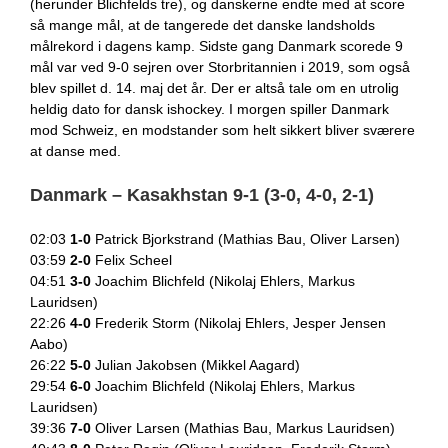
(herunder Blichfelds tre), og danskerne endte med at score
så mange mål, at de tangerede det danske landsholds
målrekord i dagens kamp. Sidste gang Danmark scorede 9
mål var ved 9-0 sejren over Storbritannien i 2019, som også
blev spillet d. 14. maj det år. Der er altså tale om en utrolig
heldig dato for dansk ishockey. I morgen spiller Danmark
mod Schweiz, en modstander som helt sikkert bliver sværere
at danse med.
Danmark – Kasakhstan 9-1 (3-0, 4-0, 2-1)
02:03
1-0
Patrick Bjorkstrand (Mathias Bau, Oliver Larsen)
03:59
2-0
Felix Scheel
04:51
3-0
Joachim Blichfeld (Nikolaj Ehlers, Markus
Lauridsen)
22:26
4-0
Frederik Storm (Nikolaj Ehlers, Jesper Jensen
Aabo)
26:22
5-0
Julian Jakobsen (Mikkel Aagard)
29:54
6-0
Joachim Blichfeld (Nikolaj Ehlers, Markus
Lauridsen)
39:36
7-0
Oliver Larsen (Mathias Bau, Markus Lauridsen)