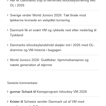
Her er Danmarks trup til herrernes ishockeyturnering ved
OL i 2026
Sverige vinder World Juniors 2026: Tæt finale mod
tjekkerne kronede en velspillet turnering
Danmark fik et svært VM og rykkede ned efter nederlag til
Tyskland
Danmarks ishockeylandshold skøjter ind i 2026 med OL-
drømme og VM-historie i bagagen
World Juniors 2026: Guldfeber, hjemmebanepres og
næste generation af stjerner
Seneste kommentarer
gunnar Schack
til
Kampprogram Ishockey VM 2026
Krister
til
Schweiz sender Danmark ud af VM med