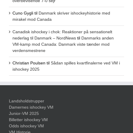
overbevisende 7-0 sejr
Cuno Gygli
til
Danmark skriver ishockeyhistorie med
mirakel mod Canada
Canadisk ishockey i chok: Reaktioner på sensationelt
nederlag til Danmark – NordNews
til
Danmarks anden
VM-kamp mod Canada: Danmark viste tænder mod
verdensmestrene
Christian Poulsen
til
Sådan spilles kvartfinalerne ved VM i
ishockey 2025
Landsholdstrupper
Damernes ishockey VM
Junior-VM 2025
Billetter ishockey VM
Odds ishockey VM
VM Historie