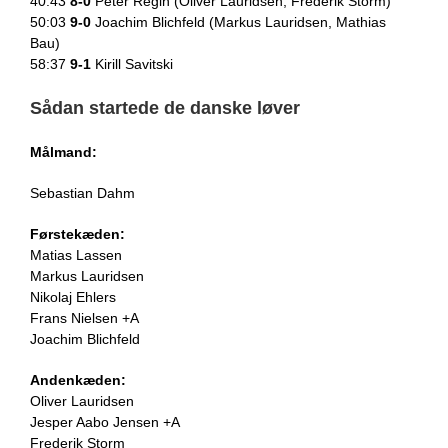
40:43
8-0
Peter Regin (Oliver Lauridsen, Frederik Storm)
50:03
9-0
Joachim Blichfeld (Markus Lauridsen, Mathias
Bau)
58:37
9-1
Kirill Savitski
Sådan startede de danske løver
Målmand:
Sebastian Dahm
Førstekæden:
Matias Lassen
Markus Lauridsen
Nikolaj Ehlers
Frans Nielsen +A
Joachim Blichfeld
Andenkæden:
Oliver Lauridsen
Jesper Aabo Jensen +A
Frederik Storm