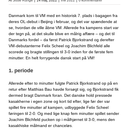
Af
Sisse Runge
|
14 maj, 2022
|
VM 2022
|
0 kommentarer
Danmark kom til VM med en historisk 7. plads i bagagen fra
deres OL-debut i Beijing i februar, og det var spændende at
se, hvordan de ville åbne VM. Allerede fra kampens start var
der tegn på, at det skulle blive en målrig affære – og det til
Danmarks fordel – da først Patrick Bjorkstrand og derefter
VM-debutanterne Felix Scheel og Joachim Blichfeld alle
scorede og bragte stillingen til 3-0 inden for de første fem
minutter. En helt forrygende dansk start på VM!
1. periode
Allerede efter to minutter fulgte Patrick Bjorkstrand op på en
retur efter Matthias Bau havde forsøgt sig, og Bjorkstrand fik
dermed bragt Danmark foran. Det danske hold pressede
kasakherne i egen zone og kort tid efter, lige før der var
spillet fire minutter af kampen, udbyggede Felix Scheel
føringen til 2-0. Og med lige knap fem minutter spillet sender
Joachim Blichfeld pucken op i målhjørnet til 3-0, mens den
kasakhiske målmand er chanceløs.