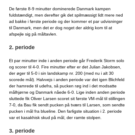
De første 8-9 minutter dominerede Danmark kampen
fuldstændigt, men derefter gik det spilmæssigt lidt mere ned
ad bakke i første periode og der kommer et par udvisninger
til Danmark, men det er dog noget der aldrig kom til at
afspejle sig på måltavlen.
2. periode
Et par minutter inde i anden periode går Frederik Storm solo
og scorer til 4-0. Fire minutter efter er det Julian Jakobsen,
der øger til 5-0 i sin landskamp nr. 200 (med nu i alt 30
scorede mål). Halvvejs i anden periode var det igen Blichfeld
der hamrede til udefra, så pucken røg ind i det modsatte
målhjørne og Danmark nåede 6-0. Lige inden anden periode
sluttede fik Oliver Larsen scoret sit første VM-mål til stillingen
7-0, da Bau fik sendt pucken på tværs til Larsen, som sendte
pucken i mål fra blueline. Den farligste situation i 2. periode
var et kasakhisk skud på mål, der ramte stolpen.
3. periode