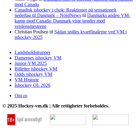
mod Canada
Canadisk ishockey i chok: Reaktioner på sensationelt
nederlag til Danmark – NordNews
til
Danmarks anden VM-
kamp mod Canada: Danmark viste tænder mod
verdensmestrene
Christian Poulsen
til
Sådan spilles kvartfinalerne ved VM i
ishockey 2025
Landsholdstrupper
Damernes ishockey VM
Junior-VM 2025
Billetter ishockey VM
Odds ishockey VM
VM Historie
Ishockey OL 2026
Om os
© 2025 Hockey-vm.dk | Alle rettigheter forbeholdes.
Go
to