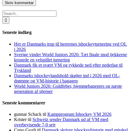
Search
for:
Seneste indlæg
Her er Danmarks trup til herrernes ishockeyturnering ved OL
i 2026
Sverige vinder World Juniors 2026: Tæt finale mod tjekkerne
kronede en velspillet turnering
Danmark fik et svært VM og rykkede ned efter nederlag til
Tyskland
Danmarks ishockeylandshold skøjter ind i 2026 med OL-
drømme og VM-historie i bagagen
World Juniors 2026: Guldfeber, hjemmebanepres og næste
generation af stjerner
Seneste kommentarer
gunnar Schack
til
Kampprogram Ishockey VM 2026
Krister
til
Schweiz sender Danmark ud af VM med
overbevisende 7-0 sejr
Cuno Gygli
til
Danmark skriver ishockeyhistorie med mirakel