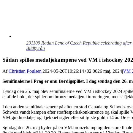
231109 Radan Lenc of Czech Republic celebrating after
Bildbyrån
Sådan spilles medaljekampene ved VM i ishockey 20
Af
Christian Poulsen
|
2024-05-26T10:26:14+02:00
26 maj, 2024
|
VM 
Semifinalerne i Prag er onu færdigspillet. I dag søndag den 26
Lørdag den 25. maj blev semifinalerne ved VM i ishockey 2024 spillet 
et af de hold, der spiller om bronzemedaljen i turneringen, mens Tje
I den anden semifinale senere på aftenen stod Canada og Schweiz over
Schweiz vandt kampen efter straffesparkskonkurrence og skal spille V
VM-guldmedalje, og Tjekkiet sigter efter sit første guld i 14 år. De e
Søndag den 26. maj byder på en VM-bronzekamp og den store finale i
finale med kick-off kl. 20.20. Begge kampe kan ses på Viaplay. Br