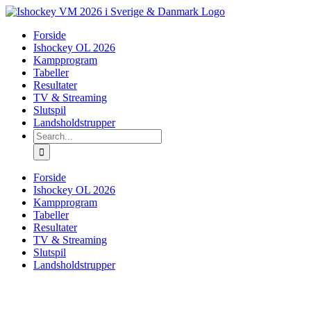
Skip
to
Forside
content
Ishockey OL 2026
Kampprogram
Tabeller
Resultater
TV & Streaming
Slutspil
Landsholdstrupper
Search
for:
Forside
Ishockey OL 2026
Kampprogram
Tabeller
Resultater
TV & Streaming
Slutspil
Landsholdstrupper
View